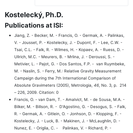
Kostelecký, Ph.D.
Publications at ISI:
Jiang, Z. - Becker, M. - Francis, O. - Germak, A. - Palinkas,
V. - Jousset, P. - Kostelecky, J. - Dupont, F. - Lee, C.W. -
Tsai, C.L. - Falk, R. - Wilmes, H. - Kopaev, A. - Ruess, D. -
Ullrich, M.C. - Meurers, B. - Mrlina, J. - Deroussi, S. -
Metivier, L. - Pajot, G. - Dos Santos, F.P. -
van Ruymbeke,
M. - Naslin, S. - Ferry, M.: Relative Gravity Measurement
Campaign during the 7th International Comparison of
Absolute Gravimeters (2005), Metrologia,
46
, No. 3, p.
214
– 226, 2009. Citation: 0
Francis, O. - van Dam, T. - Amalvict, M. - de Sousa, M.A. -
Bilker, M. - Billson, R. -
D'Agostino, G. - Desogus, S. - Falk,
R. - Germak, A. - Gitlein, O. - Jonhson, D. - Klopping, F. -
Kostelecky, J. - Luck, B. - Makinen, J. - McLaughlin, D. -
Nunez, E. - Origlia, C. -
Palinkas, V. - Richard, P. -