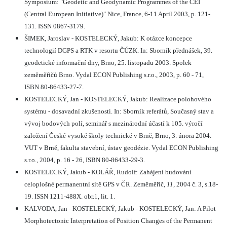
Symposium: "Geodetic and Geodynamic Programmes of the CEI
(Central European Initiative)" Nice, France, 6-11 April 2003, p. 121-
131. ISSN 0867-3179.
ŠIMEK, Jaroslav - KOSTELECKÝ, Jakub: K otázce koncepce
technologií DGPS a RTK v resortu ČÚZK. In: Sborník přednášek, 39.
geodetické informační dny, Brno, 25. listopadu 2003. Spolek
zeměměřičů Brno. Vydal ECON Publishing s.r.o., 2003, p. 60 - 71,
ISBN 80-86433-27-7.
KOSTELECKÝ, Jan - KOSTELECKÝ, Jakub: Realizace polohového
systému - dosavadní zkušenosti. In: Sborník referátů, Současný stav a
vývoj bodových polí, seminář s mezinárodní účastí k 105. výročí
založení České vysoké školy technické v Brně, Brno, 3. února 2004.
VUT v Brně, fakulta stavební, ústav geodézie. Vydal ECON Publishing
s.r.o., 2004, p. 16 - 26, ISBN 80-86433-29-3.
KOSTELECKÝ, Jakub - KOLÁŘ, Rudolf: Zahájení budování
celoplošné permanentní sítě GPS v ČR. Zeměměřič,
11
, 2004 č. 3, s.18-
19. ISSN 1211-488X. obr.1, lit. 1.
KALVODA, Jan - KOSTELECKÝ, Jakub - KOSTELECKÝ, Jan: A Pilot
Morphotectonic Interpretation of Position Changes of the Permanent