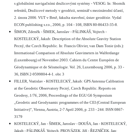
s globálními navigačními družicovými systémy - VESOG. In: Sborník
referátů, Družicové metody v geodézii, seminář s mezinárodní účastí,
2. února 2006. VUT v Brně, fakulta stavební, ústav geodézie. Vydal
ECON publishing s.r.o., 2006, p. 104 - 108, ISBN 80-86433-35-8.
ŠIMON, Zdeněk - ŠIMEK, Jaroslav - PÁLINKÁŠ, Vojtech -
KOSTELECKÝ, Jakub: Description of the Absolute Gravity Station
Pecný, the Czech Republic. In: Francis Olivier, van Dam Tonie (eds.):
International Comparison of Absolute Gravimeters in Walferdange
(Luxembourg) of November 2003. Cahiers du Centre Européen de
Géodynamique et de Séismologie. Vol. 26, Luxembourg 2006, p. 33 -
36, ISBN 2-9599804-4-1. obr. 3
FILLER, Vratislav - KOSTELECKÝ, Jakub: GPS Antenna Calibration
at the Geodetic Observatory Pecný, Czech Republic. Reports on
Geodesy,
1/76
, 2006, Proceedings of the EGU G6 Symposium
„Geodetic and Geodynamic programmes of the CEI (Central European
Initiative)“, Vienna, Austria, 2-7 April 2006, p. 233 - 244. ISSN 0867-
3179
KOSTELECKÝ, Jan - ŠIMEK, Jaroslav - DOUŠA, Jan - KOSTELECKÝ,
Jakub - PÁLINKÁŠ, Vojtech, PROVÁZEK, Jiří - ŘEZNÍČEK, Jan: