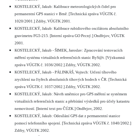
KOSTELECKÝ, Jakub: Kalibrace meteorologických čidel pro
permanentní GPS stanici v Brně. [Technická zpráva VÚGTK č.
1020/2001.] Zdiby, VÚGTK 2001.
KOSTELECKÝ, Jakub: Kalibrace rubidiového oscilátoru absolutního
gravimetru FG5-215. [Interní zpráva GO Pecný.] Ondřejov, VÚGTK
2001.
KOSTELECKÝ, Jakub - ŠIMEK, Jaroslav: Zpracování testovacích
měření systému virtuálních referenčních stanic ByS@t. [Výzkumná
zpráva VÚGTK č. 1036/2002.] Zdiby, VÚGTK 2002.
KOSTELECKÝ, Jakub - PÁLINKÁŠ, Vojtech: Určení tíhového
zrychlení na čtyřech absolutních tíhových bodech v ČR. [Technická
zpráva VÚGTK č. 1037/2002.] Zdiby, VÚGTK 2002.
KOSTELECKÝ, Jakub: Návrh směrnice pro GPS měření se systémem
virtuálních referenčních stanic a přebírání výsledků pro účely katastru
nemovitostí. [Interní text pro ČÚZK.] Ondřejov, 2002.
KOSTELECKÝ, Jakub: Odesílání GPS dat z permanentní stanice
pomocí telefonního spojení. [Technická zpráva VÚGTK č. 1040/2002.]
Zdiby, VÚGTK 2002.