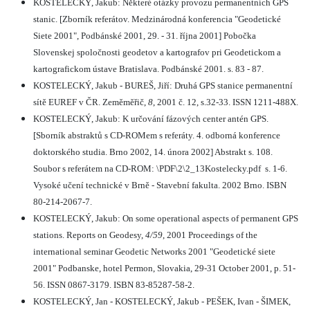
KOSTELECKÝ, Jakub: Některé otázky provozu permanentních GPS
stanic. [Zborník referátov. Medzinárodná konferencia "Geodetické
Siete 2001", Podbánské 2001, 29. - 31. října 2001] Pobočka
Slovenskej spoločnosti geodetov a kartografov pri Geodetickom a
kartografickom ústave Bratislava. Podbánské 2001. s. 83 - 87.
KOSTELECKÝ, Jakub - BUREŠ, Jiří: Druhá GPS stanice permanentní
sítě EUREF v ČR. Zeměměřič,
8
, 2001 č. 12, s.32-33. ISSN 1211-488X.
KOSTELECKÝ, Jakub: K určování fázových center antén GPS.
[Sborník abstraktů s CD‑ROMem s referáty. 4. odborná konference
doktorského studia. Brno 2002, 14. února 2002] Abstrakt s. 108.
Soubor s referátem na CD-ROM: \PDF\2\2_13Kostelecky.pdf
s. 1-6.
Vysoké učení technické v Brně - Stavební fakulta. 2002 Brno. ISBN
80-214-2067-7.
KOSTELECKÝ, Jakub: On some operational aspects of permanent GPS
stations. Reports on Geodesy,
4/59
, 2001 Proceedings of the
international seminar Geodetic Networks 2001 "Geodetické siete
2001" Podbanske, hotel Permon, Slovakia, 29-31 October 2001, p. 51-
56. ISSN 0867-3179. ISBN 83-85287-58-2.
KOSTELECKÝ, Jan - KOSTELECKÝ, Jakub - PEŠEK, Ivan - ŠIMEK,