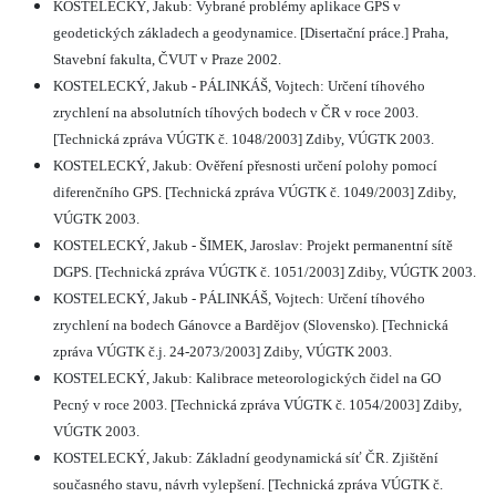
KOSTELECKÝ, Jakub: Vybrané problémy aplikace GPS v
geodetických základech a geodynamice. [Disertační práce.] Praha,
Stavební fakulta, ČVUT v Praze 2002.
KOSTELECKÝ, Jakub - PÁLINKÁŠ, Vojtech: Určení tíhového
zrychlení na absolutních tíhových bodech v ČR v roce 2003.
[Technická zpráva VÚGTK č. 1048/2003] Zdiby, VÚGTK 2003.
KOSTELECKÝ, Jakub: Ověření přesnosti určení polohy pomocí
diferenčního GPS. [Technická zpráva VÚGTK č. 1049/2003] Zdiby,
VÚGTK 2003.
KOSTELECKÝ, Jakub - ŠIMEK, Jaroslav: Projekt permanentní sítě
DGPS. [Technická zpráva VÚGTK č. 1051/2003] Zdiby, VÚGTK 2003.
KOSTELECKÝ, Jakub - PÁLINKÁŠ, Vojtech: Určení tíhového
zrychlení na bodech Gánovce a Bardějov (Slovensko). [Technická
zpráva VÚGTK č.j. 24-2073/2003] Zdiby, VÚGTK 2003.
KOSTELECKÝ, Jakub: Kalibrace meteorologických čidel na GO
Pecný v roce 2003. [Technická zpráva VÚGTK č. 1054/2003] Zdiby,
VÚGTK 2003.
KOSTELECKÝ, Jakub: Základní geodynamická síť ČR. Zjištění
současného stavu, návrh vylepšení. [Technická zpráva VÚGTK č.