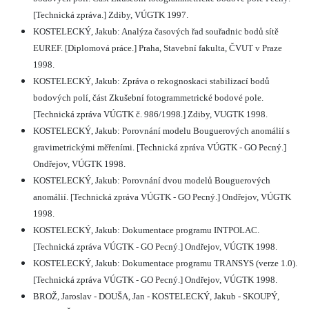
[Technická zpráva.] Zdiby, VÚGTK 1997.
KOSTELECKÝ, Jakub: Analýza časových řad souřadnic bodů sítě
EUREF. [Diplomová práce.] Praha, Stavební fakulta, ČVUT v Praze
1998.
KOSTELECKÝ, Jakub: Zpráva o rekognoskaci stabilizací bodů
bodových polí, část Zkušební fotogrammetrické bodové pole.
[Technická zpráva VÚGTK č. 986/1998.] Zdiby, VUGTK 1998.
KOSTELECKÝ, Jakub: Porovnání modelu Bouguerových anomálií s
gravimetrickými měřeními. [Technická zpráva VÚGTK - GO Pecný.]
Ondřejov, VÚGTK 1998.
KOSTELECKÝ, Jakub: Porovnání dvou modelů Bouguerových
anomálií. [Technická zpráva VÚGTK - GO Pecný.] Ondřejov, VÚGTK
1998.
KOSTELECKÝ, Jakub: Dokumentace programu INTPOLAC.
[Technická zpráva VÚGTK - GO Pecný.] Ondřejov, VÚGTK 1998.
KOSTELECKÝ, Jakub: Dokumentace programu TRANSYS (verze 1.0).
[Technická zpráva VÚGTK - GO Pecný.] Ondřejov, VÚGTK 1998.
BROŽ, Jaroslav - DOUŠA, Jan - KOSTELECKÝ, Jakub - SKOUPÝ,