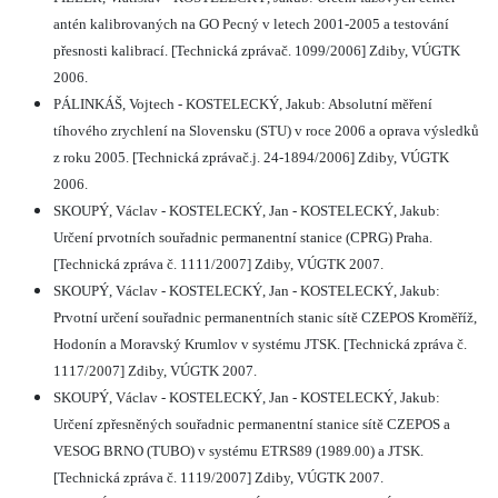
antén kalibrovaných na GO Pecný v letech 2001-2005 a testování
přesnosti kalibrací. [Technická zprávač. 1099/2006] Zdiby, VÚGTK
2006.
PÁLINKÁŠ, Vojtech - KOSTELECKÝ, Jakub: Absolutní měření
tíhového zrychlení na Slovensku (STU) v roce 2006 a oprava výsledků
z roku 2005. [Technická zprávač.j. 24-1894/2006] Zdiby, VÚGTK
2006.
SKOUPÝ, Václav - KOSTELECKÝ, Jan - KOSTELECKÝ, Jakub:
Určení prvotních souřadnic permanentní stanice (CPRG) Praha.
[Technická zpráva č. 1111/2007] Zdiby, VÚGTK 2007.
SKOUPÝ, Václav - KOSTELECKÝ, Jan - KOSTELECKÝ, Jakub:
Prvotní určení souřadnic permanentních stanic sítě CZEPOS Kroměříž,
Hodonín a Moravský Krumlov v systému JTSK. [Technická zpráva č.
1117/2007] Zdiby, VÚGTK 2007.
SKOUPÝ, Václav - KOSTELECKÝ, Jan - KOSTELECKÝ, Jakub:
Určení zpřesněných souřadnic permanentní stanice sítě CZEPOS a
VESOG BRNO (TUBO) v systému ETRS89 (1989.00) a JTSK.
[Technická zpráva č. 1119/2007] Zdiby, VÚGTK 2007.