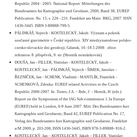
Republic 2004 - 2005: National Report. Mitteilungen des
Bundesamtes fur Kartographie und Geodasie, 2006, Band 38; EUREF
Publication. No. 15, s. 226 - 231. Frankfurt am Main: BKG, 2007. ISSN
1436-3445. ISBN 3-89888-799-5.
PÁLINKÁŠ, Vojtech - KOSTELECKÝ, Jakub: Význam a pokrok
současné gravimetrie v České republice. XIV miedzynarodowe polsko-
czesko-slovackie dni geodezji, Gdansk, 16.-18.5.2008:
zbior
referatow. 8. příspěvek, 9. str. (Sborník nestránkován)
DOUŠA, Jan - FILLER, Vratislav - KOSTELECKÝ, Jakub –
KOSTELECKÝ, Jan - PÁLINKÁŠ, Vojtech - ŠIMEK, Jaroslav -
ŘEZNÍČEK, Jan - SCHENK, Vladimír - MANTLÍK, František -
SCHENKOVÁ, Zdenka: EUREF related Activities in the Czech
Republic 2006-2007. In: Torres, J.A. – Ihde, J. – Hornik, H. (eds.):
Report on the Symposium of the IAG Sub-commission 1.3a Europe
(EUREF) held in London, 6-9 June 2007. Mitt. Des Bundesamtes fuer
Kartographie und Geodaesie, Band 42, EUREF Publication No. 17,
Verlag des Bundesamtes fuer Kartographie und Geodaesie, Frankfurt
a/M 2009, p. 203-208, ISSN 1436-3445, ISBN 978-3-89888- 916-2.
KOSTELECKÝ, Jan – KOSTELECKÝ, Jakub – FILLER, Vratislav: