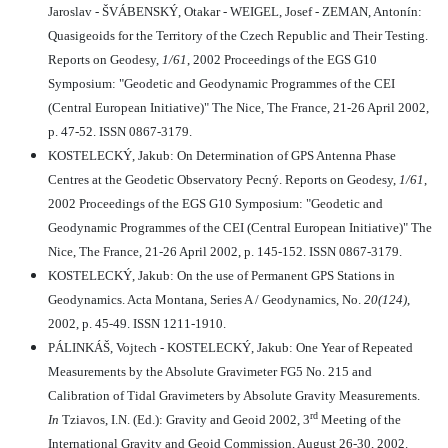
Jaroslav - ŠVÁBENSKÝ, Otakar - WEIGEL, Josef - ZEMAN, Antonín:
Quasigeoids for the Territory of the Czech Republic and Their Testing.
Reports on Geodesy,
1/61
, 2002 Proceedings of the EGS G10
Symposium: "Geodetic and Geodynamic Programmes of the CEI
(Central European Initiative)" The Nice, The France, 21-26 April 2002,
p. 47-52. ISSN 0867-3179.
KOSTELECKÝ, Jakub: On Determination of GPS Antenna Phase
Centres at the Geodetic Observatory Pecný. Reports on Geodesy,
1/61
,
2002 Proceedings of the EGS G10 Symposium: "Geodetic and
Geodynamic Programmes of the CEI (Central European Initiative)" The
Nice, The France, 21-26 April 2002, p. 145-152. ISSN 0867-3179.
KOSTELECKÝ, Jakub: On the use of Permanent GPS Stations in
Geodynamics. Acta Montana, Series A / Geodynamics, No.
20(124)
,
2002, p. 45-49. ISSN 1211-1910.
PÁLINKÁŠ, Vojtech - KOSTELECKÝ, Jakub: One Year of Repeated
Measurements by the Absolute Gravimeter FG5 No. 215 and
Calibration of Tidal Gravimeters by Absolute Gravity Measurements.
rd
In
Tziavos, I.N. (Ed.): Gravity and Geoid 2002, 3
Meeting of the
International Gravity and Geoid Commission, August 26-30, 2002.