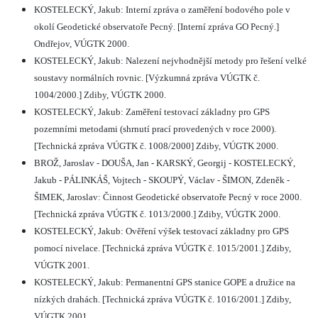
KOSTELECKÝ, Jakub: Interní zpráva o zaměření bodového pole v
okolí Geodetické observatoře Pecný. [Interní zpráva GO Pecný.]
Ondřejov, VÚGTK 2000.
KOSTELECKÝ, Jakub: Nalezení nejvhodnější metody pro řešení velké
soustavy normálních rovnic. [Výzkumná zpráva VÚGTK č.
1004/2000.] Zdiby, VÚGTK 2000.
KOSTELECKÝ, Jakub: Zaměření testovací základny pro GPS
pozemními metodami (shrnutí prací provedených v roce 2000).
[Technická zpráva VÚGTK č. 1008/2000] Zdiby, VÚGTK 2000.
BROŽ, Jaroslav - DOUŠA, Jan - KARSKÝ, Georgij - KOSTELECKÝ,
Jakub - PÁLINKÁŠ, Vojtech - SKOUPÝ, Václav - ŠIMON, Zdeněk -
ŠIMEK, Jaroslav: Činnost Geodetické observatoře Pecný v roce 2000.
[Technická zpráva VÚGTK č. 1013/2000.] Zdiby, VÚGTK 2000.
KOSTELECKÝ, Jakub: Ověření výšek testovací základny pro GPS
pomocí nivelace. [Technická zpráva VÚGTK č. 1015/2001.] Zdiby,
VÚGTK 2001.
KOSTELECKÝ, Jakub: Permanentní GPS stanice GOPE a družice na
nízkých drahách. [Technická zpráva VÚGTK č. 1016/2001.] Zdiby,
VÚGTK 2001.