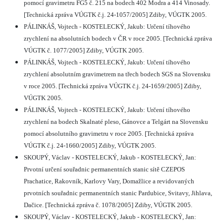
pomocí gravimetru FG5 č. 215 na bodech 402 Modra a 414 Vinosady.
[Technická zpráva VÚGTK č.j. 24-1057/2005] Zdiby, VÚGTK 2005.
PÁLINKÁŠ, Vojtech - KOSTELECKÝ, Jakub: Určení tíhového
zrychlení na absolutních bodech v ČR v roce 2005. [Technická zpráva
VÚGTK č. 1077/2005] Zdiby, VÚGTK 2005.
PÁLINKÁŠ, Vojtech - KOSTELECKÝ, Jakub: Určení tíhového
zrychlení absolutním gravimetrem na třech bodech SGS na Slovensku
v roce 2005. [Technická zpráva VÚGTK č.j. 24-1659/2005] Zdiby,
VÚGTK 2005.
PÁLINKÁŠ, Vojtech - KOSTELECKÝ, Jakub: Určení tíhového
zrychlení na bodech Skalnaté pleso, Gánovce a Telgárt na Slovensku
pomocí absolutního gravimetru v roce 2005. [Technická zpráva
VÚGTK č.j. 24-1660/2005] Zdiby, VÚGTK 2005.
SKOUPÝ, Václav - KOSTELECKÝ, Jakub - KOSTELECKÝ, Jan:
Prvotní určení souřadnic permanentních stanic sítě CZEPOS
Prachatice, Rakovník, Karlovy Vary, Domažlice a revidovaných
prvotních souřadnic permanentních stanic Pardubice, Svitavy, Jihlava,
Dačice. [Technická zpráva č. 1078/2005] Zdiby, VÚGTK 2005.
SKOUPÝ, Václav - KOSTELECKÝ, Jakub - KOSTELECKÝ, Jan: