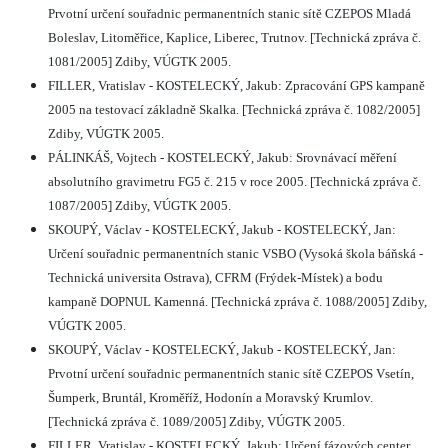
Prvotní určení souřadnic permanentních stanic sítě CZEPOS Mladá
Boleslav, Litoměřice, Kaplice, Liberec, Trutnov. [Technická zpráva č.
1081/2005] Zdiby, VÚGTK 2005.
FILLER, Vratislav - KOSTELECKÝ, Jakub: Zpracování GPS kampaně
2005 na testovací základně Skalka. [Technická zpráva č. 1082/2005]
Zdiby, VÚGTK 2005.
PÁLINKÁŠ, Vojtech - KOSTELECKÝ, Jakub: Srovnávací měření
absolutního gravimetru FG5 č. 215 v roce 2005. [Technická zpráva č.
1087/2005] Zdiby, VÚGTK 2005.
SKOUPÝ, Václav - KOSTELECKÝ, Jakub - KOSTELECKÝ, Jan:
Určení souřadnic permanentních stanic VSBO (Vysoká škola báňská -
Technická universita Ostrava), CFRM (Frýdek-Místek) a bodu
kampaně DOPNUL Kamenná. [Technická zpráva č. 1088/2005] Zdiby,
VÚGTK 2005.
SKOUPÝ, Václav - KOSTELECKÝ, Jakub - KOSTELECKÝ, Jan:
Prvotní určení souřadnic permanentních stanic sítě CZEPOS Vsetín,
Šumperk, Bruntál, Kroměříž, Hodonín a Moravský Krumlov.
[Technická zpráva č. 1089/2005] Zdiby, VÚGTK 2005.
FILLER, Vratislav - KOSTELECKÝ, Jakub: Určení fázových center