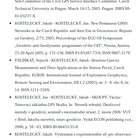
Sub-Committee of the Civil GPS Service Interface Committee. Czech
Technical University in Prague, March 14-15, 2005. Prague. ISBN 80-
01-03237-X.
KOSTELECKÝ, Jakub - KOSTELECKÝ, Jan: New Permanent GNSS
Networks in the Czech Republic and their Use in Geosciences. Reports
on Geodesy,
2/73
, 2005, Proceedings of the EGU G9 Symposium
„Geodetic and Geodynamic programmes of the CEI“, Vienna, Austria,
25-30 April 2005, p. 151-158, ISBN 83-85287-73-8, ISSN 0867-3179.
PÁLINKÁŠ, Vojtech - KOSTELECKÝ, Jakub: Absolute Gravity
Measurements and Their Applications at the Station Pecný, Czech
Republic. EGRSE. International Journal of Exploration Geophysics,
Remote Sensing and Environment,
XII.1-2
(2005), str. 3 - 8. obr. 8, lit.
14. ISSN 1211-359X.
KOSTELECKÝ, Jan - KOSTELECKÝ, Jakub - SKOUPÝ, Václav:
Testovací základna GPS Skalka. In: Sborník referátů, Družicové
metody v geodézii, seminář s mezinárodní účastí, 2. února 2006. VUT
v Brně, fakulta stavební, ústav geodézie. Vydal ECON publishing s.r.o.,
2006, p. 59 - 63, ISBN 80-86433-35-8.
KOSTELECKÝ, Jakub: Výzkumná a experimentální síť pro observace