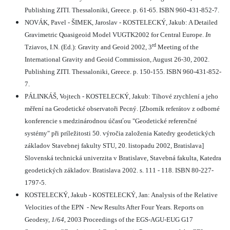
Publishing ZITI. Thessaloniki, Greece. p. 61-65. ISBN 960-431-852-7.
NOVÁK, Pavel - ŠIMEK, Jaroslav - KOSTELECKÝ, Jakub: A Detailed
Gravimetric Quasigeoid Model VUGTK2002 for Central Europe.
In
rd
Tziavos, I.N. (Ed.): Gravity and Geoid 2002, 3
Meeting of the
International Gravity and Geoid Commission, August 26-30, 2002.
Publishing ZITI. Thessaloniki, Greece. p. 150-155. ISBN 960-431-852-
7.
PÁLINKÁŠ, Vojtech - KOSTELECKÝ, Jakub: Tíhové zrychlení a jeho
měření na Geodetické observatoři Pecný. [Zborník referátov z odborné
konferencie s medzinárodnou účasťou "Geodetické referenčné
systémy" při príležitosti 50. výročia založenia Katedry geodetických
základov Stavebnej fakulty STU, 20. listopadu 2002, Bratislava]
Slovenská technická univerzita v Bratislave, Stavebná fakulta, Katedra
geodetických základov. Bratislava 2002. s. 111 - 118. ISBN 80-227-
1797-5.
KOSTELECKÝ, Jakub - KOSTELECKÝ, Jan: Analysis of the Relative
Velocities of the EPN
- New Results After Four Years. Reports on
Geodesy,
1/64
, 2003 Proceedings of the EGS-AGU-EUG G17