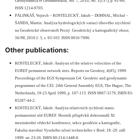
Geodynamica et Geomaterialia, Vol. 7, 2010, No. 1(157), p. 61-69,
ISSN 1214-9705.
PÁLINKÁŠ, Vojtech – KOSTELECKÝ, Jakub – DOHNAL, Michal –
ŠANDA, Martin: Analýza hydrologických variací tíhového zrychlení
na Geodetické observatoři Pecný. Geodetický a kartografický obzor,
56/98
, 2010 č. 5, s. 93-103. ISSN 0016-7096.
Other publications:
KOSTELECKÝ, Jakub: Analysis of the relative velocities of the
EUREF permanent network sites. Reports on Geodesy,
4(45)
, 1999:
Proceedings of the EGS Symposium G4: Geodetic and geodynamic
programmes of the CEI: 24th General Assembly EGS, The Hague, The
Netherlands, 19-23 April 1999, p. 107-115. ISSN 0867-3179, ISBN 83-
85287-44-2.
KOSTELECKÝ, Jakub: Analýza relativních rychlostí stanic
permanentní sítě EUREF. Sborník příspěvků doktorandů XI.
mezinárodní vědecké konference, sekce geodézie a kartografie,
Fakulta stavební Vysokého učení technického v Brně, 18.-20. září
1999, str. 23-26, ISBN 80-214-1448-0.