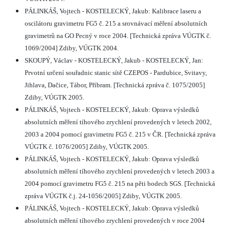
PÁLINKÁŠ, Vojtech - KOSTELECKÝ, Jakub: Kalibrace laseru a
oscilátoru gravimetru FG5 č. 215 a srovnávací měření absolutních
gravimetrů na GO Pecný v roce 2004. [Technická zpráva VÚGTK č.
1069/2004] Zdiby, VÚGTK 2004.
SKOUPÝ, Václav - KOSTELECKÝ, Jakub - KOSTELECKÝ, Jan:
Prvotní určení souřadnic stanic sítě CZEPOS - Pardubice, Svitavy,
Jihlava, Dačice, Tábor, Příbram. [Technická zpráva č. 1075/2005]
Zdiby, VÚGTK 2005.
PÁLINKÁŠ, Vojtech - KOSTELECKÝ, Jakub: Oprava výsledků
absolutních měření tíhového zrychlení provedených v letech 2002,
2003 a 2004 pomocí gravimetru FG5 č. 215 v ČR. [Technická zpráva
VÚGTK č. 1076/2005] Zdiby, VÚGTK 2005.
PÁLINKÁŠ, Vojtech - KOSTELECKÝ, Jakub: Oprava výsledků
absolutních měření tíhového zrychlení provedených v letech 2003 a
2004 pomocí gravimetru FG5 č. 215 na pěti bodech SGS. [Technická
zpráva VÚGTK č.j. 24-1056/2005] Zdiby, VÚGTK 2005.
PÁLINKÁŠ, Vojtech - KOSTELECKÝ, Jakub: Oprava výsledků
absolutních měření tíhového zrychlení provedených v roce 2004