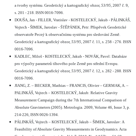
a tvorby systému. Geodetický a kartografický obzor,
53/95
, 2007 č. 9,
s. 201 - 218. ISSN 0016-7096.
DOUŠA, Jan - FILLER, Vratislav - KOSTELECKÝ, Jakub - PÁLINKÁŠ,
Vojtech - ŠIMEK, Jaroslav - ŠTĚPÁNEK, Petr: Příspěvek Geodetické
observatoře Pecný k observačnímu systému pro sledování Země.
Geodetický a kartografický obzor,
53/95
, 2007 č. 11, s. 258 - 276. ISSN
0016-7096.
KADLEC, Miloš - KOSTELECKÝ, Jakub - NOVÁK, Pavel: Databáze
pro výpočty parametrů tíhového pole Země pro střední Evropu.
Geodetický a kartografický obzor,
53/95
, 2007 č. 12, s. 282 - 288. ISSN
0016-7096.
JIANG, Z. – BECKER, Mathias – FRANCIS, Olivier – GERMAK, A. –
PALINKÁŠ, Vojtech – KOSTELECKÝ, Jakub: Relative Gravity
Measurement Campaign during the 7th International Comparison of
Absolute Gravimeters (2005). Metrologia. 2009, Volume 46, Issue 3, p.
214-226, ISSN 0026-1394.
PÁLINKÁŠ, Vojtech – KOSTELECKÝ, Jakub – ŠIMEK, Jaroslav: A
Feasibility of Absolute Gravity Measurements in Geodynamics. Acta