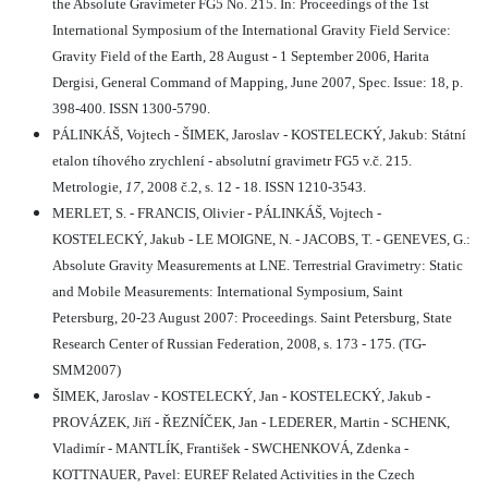
the Absolute Gravimeter FG5 No. 215. In: Proceedings of the 1st
International Symposium of the International Gravity Field Service:
Gravity Field of the Earth, 28 August - 1 September 2006, Harita
Dergisi, General Command of Mapping, June 2007, Spec. Issue: 18, p.
398-400. ISSN 1300-5790.
PÁLINKÁŠ, Vojtech - ŠIMEK, Jaroslav - KOSTELECKÝ, Jakub: Státní
etalon tíhového zrychlení - absolutní gravimetr FG5 v.č. 215.
Metrologie,
17
, 2008 č.2, s. 12 - 18. ISSN 1210-3543.
MERLET, S. - FRANCIS, Olivier - PÁLINKÁŠ, Vojtech -
KOSTELECKÝ, Jakub - LE MOIGNE, N. - JACOBS, T. - GENEVES, G.:
Absolute Gravity Measurements at LNE. Terrestrial Gravimetry: Static
and Mobile Measurements: International Symposium, Saint
Petersburg, 20-23 August 2007: Proceedings. Saint Petersburg, State
Research Center of Russian Federation, 2008, s. 173 - 175. (TG-
SMM2007)
ŠIMEK, Jaroslav - KOSTELECKÝ, Jan - KOSTELECKÝ, Jakub -
PROVÁZEK, Jiří - ŘEZNÍČEK, Jan - LEDERER, Martin - SCHENK,
Vladimír - MANTLÍK, František - SWCHENKOVÁ, Zdenka -
KOTTNAUER, Pavel: EUREF Related Activities in the Czech