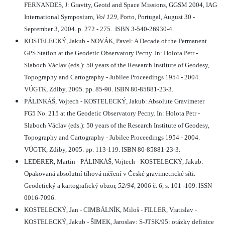
FERNANDES, J: Gravity, Geoid and Space Missions, GGSM 2004, IAG
International Symposium,
Vol 129
, Porto, Portugal, August 30 -
September 3, 2004. p. 272 - 275.
ISBN 3-540-26930-4.
KOSTELECKÝ, Jakub - NOVÁK, Pavel: A Decade of the Permanent
GPS Station at the Geodetic Observatory Pecny. In: Holota Petr -
Slaboch Václav (eds.): 50 years of the Research Institute of Geodesy,
Topography and Cartography - Jubilee Proceedings 1954 - 2004.
VÚGTK, Zdiby, 2005. pp. 85-90. ISBN 80-85881-23-3.
PÁLINKÁŠ, Vojtech - KOSTELECKÝ, Jakub: Absolute Gravimeter
FG5 No. 215 at the Geodetic Observatory Pecny. In: Holota Petr -
Slaboch Václav (eds.): 50 years of the Research Institute of Geodesy,
Topography and Cartography - Jubilee Proceedings 1954 - 2004.
VÚGTK, Zdiby, 2005. pp. 113-119. ISBN 80-85881-23-3.
LEDERER, Martin - PÁLINKÁŠ, Vojtech - KOSTELECKÝ, Jakub:
Opakovaná absolutní tíhová měření v České gravimetrické síti.
Geodetický a kartografický obzor,
52/94
, 2006 č. 6, s. 101 -109. ISSN
0016-7096.
KOSTELECKÝ, Jan - CIMBÁLNÍK, Miloš - FILLER, Vratislav -
KOSTELECKÝ, Jakub - ŠIMEK, Jaroslav: S-JTSK/95: otázky definice