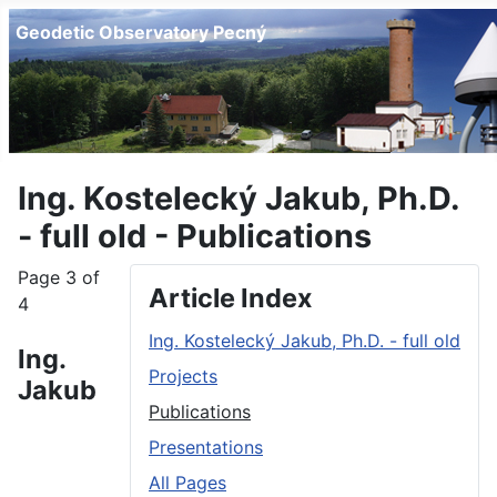
Geodetic Observatory Pecný
Ing. Kostelecký Jakub, Ph.D.
- full old - Publications
Page 3 of
Article Index
4
Ing. Kostelecký Jakub, Ph.D. - full old
Ing.
Projects
Jakub
Publications
Presentations
All Pages