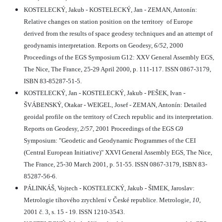
KOSTELECKÝ, Jakub - KOSTELECKÝ, Jan - ZEMAN, Antonín:
Relative changes on station position on the territory
of Europe
derived from the results of space geodesy techniques and an attempt of
geodynamis interpretation. Reports on Geodesy,
6/52
, 2000
Proceedings of the EGS Symposium G12: XXV General Assembly EGS,
The Nice, The France, 25-29 April 2000, p. 111-117. ISSN 0867-3179,
ISBN 83-85287-51-5.
KOSTELECKÝ, Jan - KOSTELECKÝ, Jakub - PEŠEK, Ivan -
ŠVÁBENSKÝ, Otakar - WEIGEL, Josef - ZEMAN, Antonín: Detailed
geoidal profile on the territory of Czech republic and its interpretation.
Reports on Geodesy,
2/57
, 2001 Proceedings of the EGS G9
Symposium: "Geodetic and Geodynamic Programmes of the CEI
(Central European Initiative)" XXVI General Assembly EGS, The Nice,
The France, 25-30 March 2001, p. 51-55. ISSN 0867-3179, ISBN 83-
85287-56-6.
PÁLINKÁŠ, Vojtech - KOSTELECKÝ, Jakub - ŠIMEK, Jaroslav:
Metrologie tíhového zrychlení v České republice. Metrologie,
10
,
2001 č. 3, s. 15 - 19. ISSN 1210-3543.