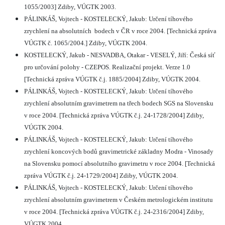
1055/2003] Zdiby, VÚGTK 2003.
PÁLINKÁŠ, Vojtech - KOSTELECKÝ, Jakub: Určení tíhového
zrychlení na absolutních
bodech v ČR v roce 2004. [Technická zpráva
VÚGTK č. 1065/2004.] Zdiby, VÚGTK 2004.
KOSTELECKÝ, Jakub - NESVADBA, Otakar - VESELÝ, Jiří: Česká síť
pro určování polohy - CZEPOS. Realizační projekt. Verze 1.0
[Technická zpráva VÚGTK č.j. 1885/2004] Zdiby, VÚGTK 2004.
PÁLINKÁŠ, Vojtech - KOSTELECKÝ, Jakub: Určení tíhového
zrychlení absolutním gravimetrem na třech bodech SGS na Slovensku
v roce 2004. [Technická zpráva VÚGTK č.j. 24-1728/2004] Zdiby,
VÚGTK 2004.
PÁLINKÁŠ, Vojtech - KOSTELECKÝ, Jakub: Určení tíhového
zrychlení koncových bodů gravimetrické základny Modra - Vinosady
na Slovensku pomocí absolutního gravimetru v roce 2004. [Technická
zpráva VÚGTK č.j. 24-1729/2004] Zdiby, VÚGTK 2004.
PÁLINKÁŠ, Vojtech - KOSTELECKÝ, Jakub: Určení tíhového
zrychlení absolutním gravimetrem v Českém metrologickém institutu
v roce 2004. [Technická zpráva VÚGTK č.j. 24-2316/2004] Zdiby,
VÚGTK 2004.