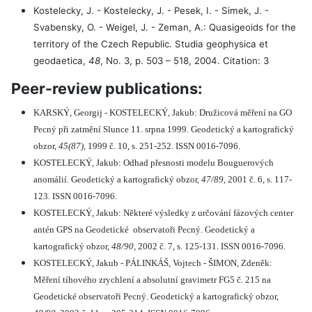
Kostelecky, J. - Kostelecky, J. - Pesek, I. - Simek, J. -
Svabensky, O. - Weigel, J. - Zeman, A.: Quasigeoids for the
territory of the Czech Republic. Studia geophysica et
geodaetica,
48
, No. 3, p. 503 – 518, 2004. Citation: 3
Peer-review publications:
KARSKÝ, Georgij - KOSTELECKÝ, Jakub: Družicová měření na GO
Pecný při zatmění Slunce 11. srpna 1999. Geodetický a kartografický
obzor,
45(87)
, 1999 č. 10, s. 251-252. ISSN 0016-7096.
KOSTELECKÝ, Jakub: Odhad přesnosti modelu Bouguerových
anomálií. Geodetický a kartografický obzor,
47/89
, 2001 č. 6, s. 117-
123. ISSN 0016-7096.
KOSTELECKÝ, Jakub: Některé výsledky z určování fázových center
antén GPS na Geodetické
observatoři Pecný. Geodetický a
kartografický obzor,
48/90
, 2002 č. 7, s. 125-131. ISSN 0016-7096.
KOSTELECKÝ, Jakub - PÁLINKÁŠ, Vojtech - ŠIMON, Zdeněk:
Měření tíhového zrychlení a absolutní gravimetr FG5 č. 215 na
Geodetické observatoři Pecný. Geodetický a kartografický obzor,