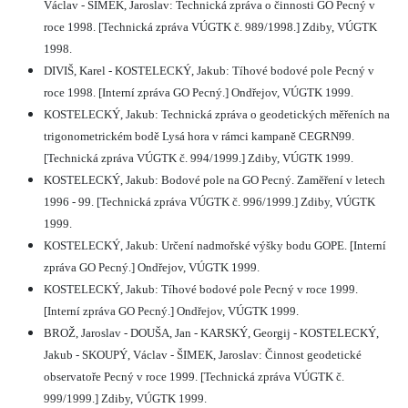
Václav - ŠIMEK, Jaroslav: Technická zpráva o činnosti GO Pecný v
roce 1998. [Technická zpráva VÚGTK č. 989/1998.] Zdiby, VÚGTK
1998.
DIVIŠ, Karel - KOSTELECKÝ, Jakub: Tíhové bodové pole Pecný v
roce 1998. [Interní zpráva GO Pecný.] Ondřejov, VÚGTK 1999.
KOSTELECKÝ, Jakub: Technická zpráva o geodetických měřeních na
trigonometrickém bodě Lysá hora v rámci kampaně CEGRN99.
[Technická zpráva VÚGTK č. 994/1999.] Zdiby, VÚGTK 1999.
KOSTELECKÝ, Jakub: Bodové pole na GO Pecný. Zaměření v letech
1996 - 99. [Technická zpráva VÚGTK č. 996/1999.] Zdiby, VÚGTK
1999.
KOSTELECKÝ, Jakub: Určení nadmořské výšky bodu GOPE. [Interní
zpráva GO Pecný.] Ondřejov, VÚGTK 1999.
KOSTELECKÝ, Jakub: Tíhové bodové pole Pecný v roce 1999.
[Interní zpráva GO Pecný.] Ondřejov, VÚGTK 1999.
BROŽ, Jaroslav - DOUŠA, Jan - KARSKÝ, Georgij - KOSTELECKÝ,
Jakub - SKOUPÝ, Václav - ŠIMEK, Jaroslav: Činnost geodetické
observatoře Pecný v roce 1999. [Technická zpráva VÚGTK č.
999/1999.] Zdiby, VÚGTK 1999.