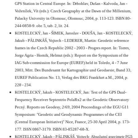
GPS Station in Central Europe. In: Drbohlav, Dušan - Kalvoda, Jan -
Voženílek, Vít (eds.): Czech Geography at the Dawn of the Millenium,
Palacky Univesity in Olomouc, Olomouc, 2004, p. 113-123. ISBN 80-
244-0858-9. obr. 5, tab. 2, lit. 24.
KOSTELECKÝ, Jan - ŠIMEK, Jaroslav - DOUŠA, Jan - KOSTELECKÝ,
Jakub - PÁLINKÁŠ, Vojtech - LEDERER, Martin: Geodetic reference
frames in the Czech Republic 2002 - 2003 - Progres report. In: Torres,
Jorge Agria - Hornik, Helmut (eds.): Report on the Symposium of the
IAG Sub-commission for Europe (EUREF) held in Toledo, 4 - 7 June
2003, Mitt. Des Bundesamt fur Kartographie und Geodaesie, Band 33,
EUREF Publication No. 13, Verlag des BKG Frankfurt a.M., 2004, p.
228 - 234.
KOSTELECKÝ, Jakub - KOSTELECKÝ, Jan: Test of the GPS Dual-
Frequency Receiver Septentrio PolaRx2 at the Geodetic Observatory
Pecný. Reports on Geodesy,
2/69
, 2004 Proceedings of the EGU G11
Symposium: "Geodetic and Geodynamic Programmes of the CEI
(Central European Initiative)" Nice, France, 25-30 April 2004, p. 173-
177. ISSN 0867-3179. ISBN 83-85287-68-X.
KOSTELECKÝ, Jakub - PÁLINKÁŠ, Vojtech: Absolutní gravimetr FG5