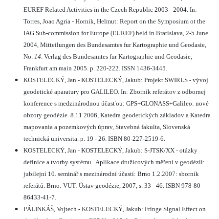
EUREF Related Activities in the Czech Republic 2003 - 2004. In:
Torres, Joao Agria - Hornik, Helmut: Report on the Symposium ot the
IAG Sub-commission for Europe (EUREF) held in Bratislava, 2-5 June
2004, Mitteilungen des Bundesamtes fur Kartographie und Geodasie,
No.
14
. Verlag des Bundesamtes fur Kartographie und Geodasie,
Frankfurt am main 2005. p. 220-222. ISSN 1436-3445.
KOSTELECKÝ, Jan - KOSTELECKÝ, Jakub: Projekt SWIRLS - vývoj
geodetické aparatury pro GALILEO. In: Zborník referátov z odbornej
konference s medzinárodnou účasťou: GPS+GLONASS+Galileo: nové
obzory geodézie. 8.11.2006, Katedra geodetických základov a Katedra
mapovania a pozemkových úprav, Stavebná fakulta, Slovenská
technická universita. p. 19 - 26. ISBN 80-227-2519-6.
KOSTELECKÝ, Jan - KOSTELECKÝ, Jakub: S-JTSK/XX - otázky
definice a tvorby systému.
Aplikace družicových měření v geodézii:
jubilejní 10. seminář s mezinárodní účastí: Brno 1.2.2007: sborník
referátů. Brno: VUT: Ústav geodézie, 2007, s. 33 - 46. ISBN 978-80-
86433-41-7.
PÁLINKÁŠ, Vojtech - KOSTELECKÝ, Jakub: Fringe Signal Effect on