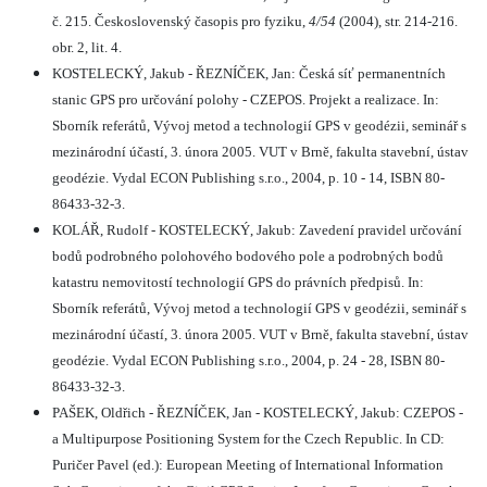
č. 215. Československý časopis pro fyziku,
4/54
(2004), str. 214-216.
obr. 2, lit. 4.
KOSTELECKÝ, Jakub - ŘEZNÍČEK, Jan: Česká síť permanentních
stanic GPS pro určování polohy - CZEPOS. Projekt a realizace. In:
Sborník referátů, Vývoj metod a technologií GPS v geodézii, seminář s
mezinárodní účastí, 3. února 2005. VUT v Brně, fakulta stavební, ústav
geodézie. Vydal ECON Publishing s.r.o., 2004, p. 10 - 14, ISBN 80-
86433-32-3.
KOLÁŘ, Rudolf - KOSTELECKÝ, Jakub: Zavedení pravidel určování
bodů podrobného polohového bodového pole a podrobných bodů
katastru nemovitostí technologií GPS do právních předpisů. In:
Sborník referátů, Vývoj metod a technologií GPS v geodézii, seminář s
mezinárodní účastí, 3. února 2005. VUT v Brně, fakulta stavební, ústav
geodézie. Vydal ECON Publishing s.r.o., 2004, p. 24 - 28, ISBN 80-
86433-32-3.
PAŠEK, Oldřich - ŘEZNÍČEK, Jan - KOSTELECKÝ, Jakub: CZEPOS -
a Multipurpose Positioning System for the Czech Republic. In CD:
Puričer Pavel (ed.): European Meeting of International Information