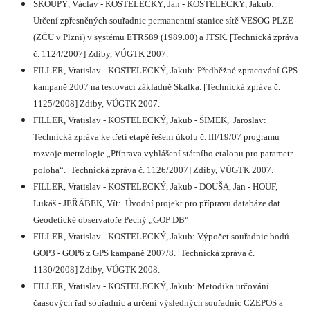
SKOUPÝ, Václav - KOSTELECKÝ, Jan - KOSTELECKÝ, Jakub:
Určení zpřesněných souřadnic permanentní stanice sítě VESOG PLZE
(ZČU v Plzni) v systému ETRS89 (1989.00) a JTSK. [Technická zpráva
č. 1124/2007] Zdiby, VÚGTK 2007.
FILLER, Vratislav - KOSTELECKÝ, Jakub: Předběžné zpracování GPS
kampaně 2007 na testovací základně Skalka. [Technická zpráva č.
1125/2008] Zdiby, VÚGTK 2007.
FILLER, Vratislav - KOSTELECKÝ, Jakub - ŠIMEK,
Jaroslav:
Technická zpráva ke třetí etapě řešení úkolu č. III/19/07 programu
rozvoje metrologie „Příprava vyhlášení státního etalonu pro parametr
poloha“. [Technická zpráva č. 1126/2007] Zdiby, VÚGTK 2007.
FILLER, Vratislav - KOSTELECKÝ, Jakub - DOUŠA, Jan - HOUF,
Lukáš - JEŘÁBEK, Vít:
Úvodní projekt pro přípravu databáze dat
Geodetické observatoře Pecný „GOP DB“
FILLER, Vratislav - KOSTELECKÝ, Jakub: Výpočet souřadnic bodů
GOP3 - GOP6 z GPS kampaně 2007/8. [Technická zpráva č.
1130/2008] Zdiby, VÚGTK 2008.
FILLER, Vratislav - KOSTELECKÝ, Jakub: Metodika určování
čaasových řad souřadnic a určení výsledných souřadnic CZEPOS a